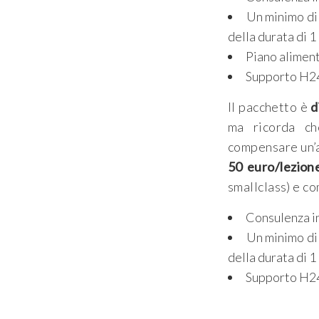
Un minimo di 
della durata di 1
Piano alimen
Supporto H24 
Il pacchetto è
d
ma ricorda ch
compensare un’
50 euro/lezion
smallclass) e c
Consulenza in
Un minimo di 
della durata di 1
Supporto H24 