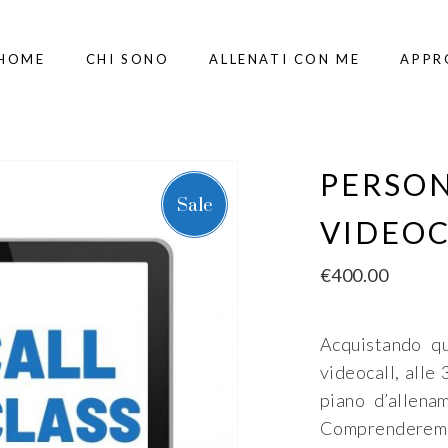
HOME
CHI SONO
ALLENATI CON ME
APPR
PERSON
Sale
VIDEOC
€
400.00
Acquistando q
videocall, alle 
piano d’allena
Comprenderemo 