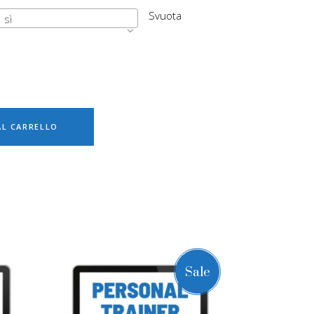
Svuota
sì
AL CARRELLO
Sale