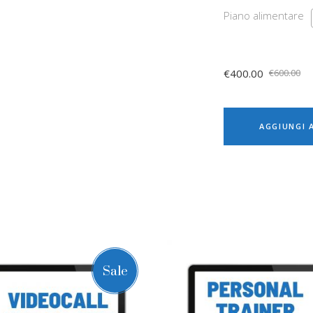
Piano alimentare
€
400.00
€
600.00
AGGIUNGI 
Sale