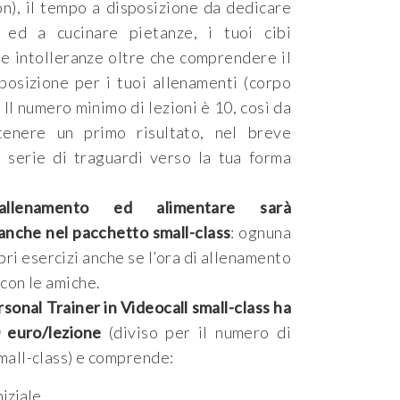
on), il tempo a disposizione da dedicare
o ed a cucinare pietanze, i tuoi cibi
tue intolleranze oltre che comprendere il
posizione per i tuoi allenamenti (corpo
. Il numero minimo di lezioni è 10, così da
tenere un primo risultato, nel breve
a serie di traguardi verso la tua forma
allenamento ed alimentare sarà
anche nel pacchetto small-class
: ognuna
opri esercizi anche se l’ora di allenamento
 con le amiche.
sonal Trainer in Videocall small-class ha
 euro/lezione
(diviso per il numero di
mall-class) e comprende:
iziale