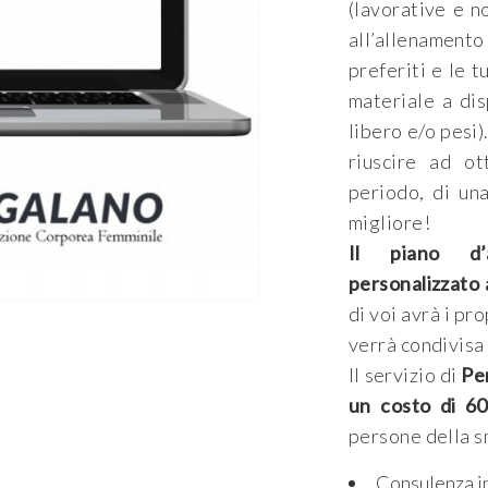
(lavorative e n
all’allenament
preferiti e le 
materiale a dis
libero e/o pesi)
riuscire ad ot
periodo, di un
migliore!
Il piano d’
personalizzato 
di voi avrà i pr
verrà condivisa
Il servizio di
Per
un costo di 60
persone della s
Consulenza in